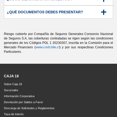
Fuerzas Armadas y de Orden, copia legalizada del Decreto o
Resolución del organismo que corresponda en el que se pone
término a la relación laboral.
¿QUÉ DOCUMENTOS DEBES PRESENTAR?
Riesgo cubierto por Compañía de Seguros Generales Consorcio Nacional
de Seguros S.A, las coberturas contratadas se rigen según las condiciones
generales de los Códigos POL 1 20230307, inscrita en la Comisión para el
Mercado Financiero (
www.cmfchile.cl
) y por sus respectivas Condiciones
Particulares.
CAJA 18
Sobre Caja 18
Sucursales
Información Corporativa
Devolución por Saldos a Favor
Descarga de Solicitudes y Reglamentos
Tasa de Interés