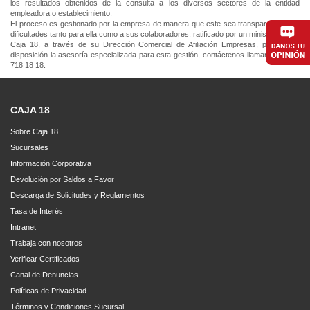
los resultados obtenidos de la consulta a los diversos sectores de la entidad
empleadora o establecimiento.
El proceso es gestionado por la empresa de manera que este sea transparente y sin
dificultades tanto para ella como a sus colaboradores, ratificado por un ministro de fe.
Caja 18, a través de su Dirección Comercial de Afiliación Empresas, pone a su
disposición la asesoría especializada para esta gestión, contáctenos llamando al 600
718 18 18.
CAJA 18
Sobre Caja 18
Sucursales
Información Corporativa
Devolución por Saldos a Favor
Descarga de Solicitudes y Reglamentos
Tasa de Interés
Intranet
Trabaja con nosotros
Verificar Certificados
Canal de Denuncias
Políticas de Privacidad
Términos y Condiciones Sucursal