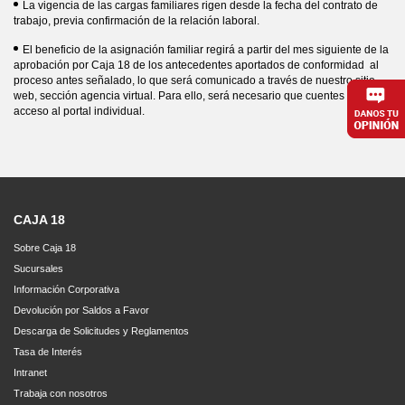
La vigencia de las cargas familiares rigen desde la fecha del contrato de
trabajo, previa confirmación de la relación laboral.
El beneficio de la asignación familiar regirá a partir del mes siguiente de la
aprobación por Caja 18 de los antecedentes aportados de conformidad al
proceso antes señalado, lo que será comunicado a través de nuestro sitio
web, sección agencia virtual. Para ello, será necesario que cuentes con
acceso al portal individual.
CAJA 18
Sobre Caja 18
Sucursales
Información Corporativa
Devolución por Saldos a Favor
Descarga de Solicitudes y Reglamentos
Tasa de Interés
Intranet
Trabaja con nosotros