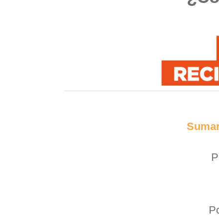
Suma
P
Po