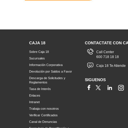
CAJA 18
CONTACTATE CON CA
Sobre Caja 18
Call Center
600 718 18 18
Sucursales
Información Corporativa
Caja 18 Te Atiende
Devolución por Saldos a Favor
Descarga de Solicitudes y
SIGUENOS
Reglamentos
Tasa de Interés
Enlaces
Intranet
Trabaja con nosotros
Verificar Certificados
Canal de Denuncias