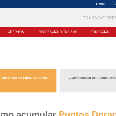
Buscador
Home
Su
TRABAJADORE
CRÉDITOS
RECREACIÓN Y TURISMO
EDUCACIÓN
o acumular los Puntos Dorados?
¿Cómo canjear los Puntos Dor
mo acumular
Puntos Dora