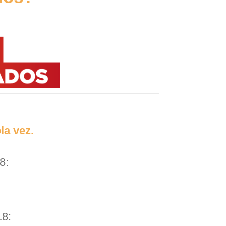
la vez.
8:
18: