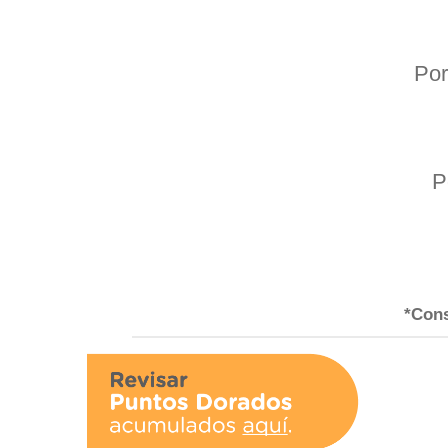
Por
P
*Cons