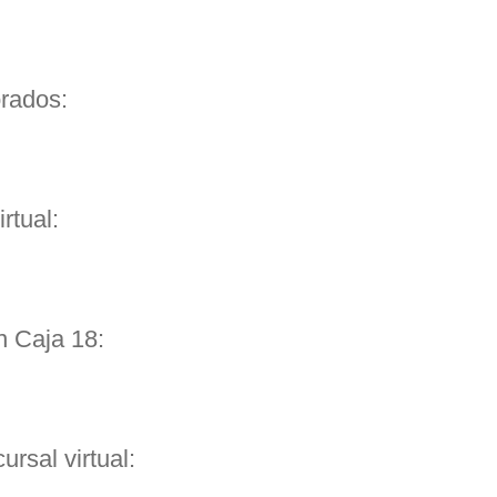
rados:
rtual:
 Caja 18:
rsal virtual: