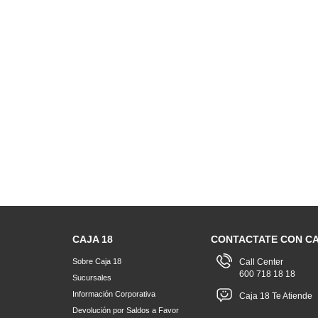
CAJA 18
CONTACTATE CON CA
Sobre Caja 18
Call Center
600 718 18 18
Sucursales
Información Corporativa
Caja 18 Te Atiende
Devolución por Saldos a Favor