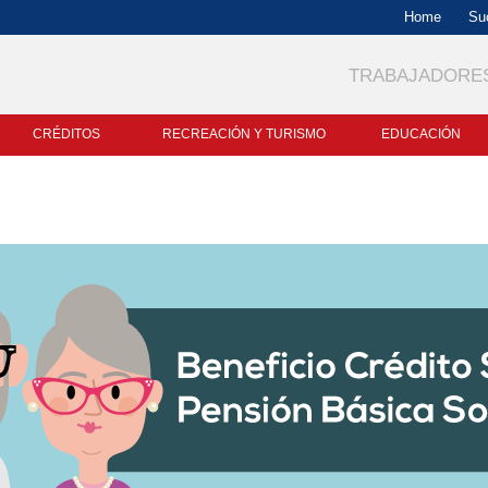
Buscador
Home
Su
TRABAJADORE
CRÉDITOS
RECREACIÓN Y TURISMO
EDUCACIÓN