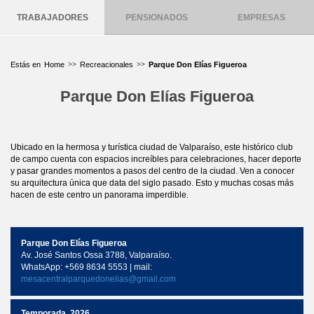
TRABAJADORES
PENSIONADOS
EMPRESAS
Home
Recreacionales
Parque Don Elías Figueroa
Parque Don Elías Figueroa
Ubicado en la hermosa y turística ciudad de Valparaíso, este histórico club
de campo cuenta con espacios increíbles para celebraciones, hacer deporte
y pasar grandes momentos a pasos del centro de la ciudad. Ven a conocer
su arquitectura única que data del siglo pasado. Esto y muchas cosas más
hacen de este centro un panorama imperdible.
Parque Don Elías Figueroa
Av. José Santos Ossa 3788, Valparaíso.
WhatsApp: +569 8634 5553 | mail:
mesacentralparquedonelias@gmail.com
Temporada 2026