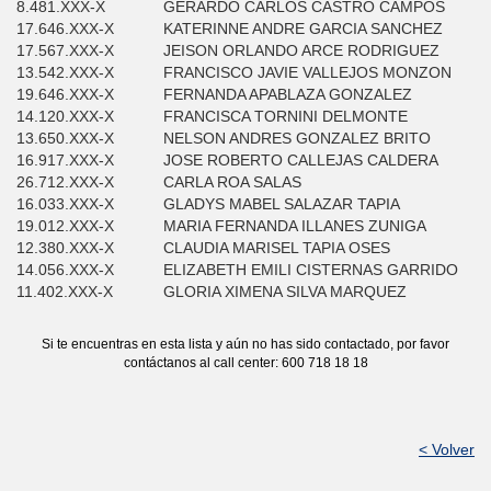
8.481.XXX-X
GERARDO CARLOS CASTRO CAMPOS
17.646.XXX-X
KATERINNE ANDRE GARCIA SANCHEZ
17.567.XXX-X
JEISON ORLANDO ARCE RODRIGUEZ
13.542.XXX-X
FRANCISCO JAVIE VALLEJOS MONZON
19.646.XXX-X
FERNANDA APABLAZA GONZALEZ
14.120.XXX-X
FRANCISCA TORNINI DELMONTE
13.650.XXX-X
NELSON ANDRES GONZALEZ BRITO
16.917.XXX-X
JOSE ROBERTO CALLEJAS CALDERA
26.712.XXX-X
CARLA ROA SALAS
16.033.XXX-X
GLADYS MABEL SALAZAR TAPIA
19.012.XXX-X
MARIA FERNANDA ILLANES ZUNIGA
12.380.XXX-X
CLAUDIA MARISEL TAPIA OSES
14.056.XXX-X
ELIZABETH EMILI CISTERNAS GARRIDO
11.402.XXX-X
GLORIA XIMENA SILVA MARQUEZ
Si te encuentras en esta lista y aún no has sido contactado, por favor
contáctanos al call center: 600 718 18 18
< Volver