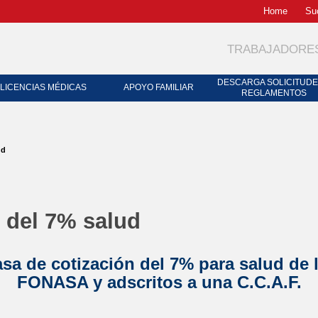
Buscador
Home
Su
TRABAJADORE
DESCARGA SOLICITUDE
LICENCIAS MÉDICAS
APOYO FAMILIAR
REGLAMENTOS
ud
 del 7% salud
asa de cotización del 7% para salud de l
FONASA y adscritos a una C.C.A.F.