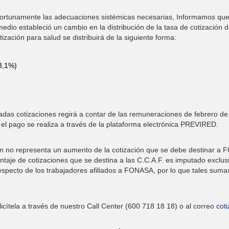
portunamente las adecuaciones sistémicas necesarias, Informamos qu
edio estableció un cambio en la distribución de la tasa de cotización d
zación para salud se distribuirá de la siguiente forma:
 3,1%)
citadas cotizaciones regirá a contar de las remuneraciones de febrero 
el pago se realiza a través de la plataforma electrónica PREVIRED.
ón no representa un aumento de la cotización que se debe destinar a F
ntaje de cotizaciones que se destina a las C.C.A.F. es imputado exclus
especto de los trabajadores afiliados a FONASA, por lo que tales sumas 
licítela a través de nuestro Call Center (600 718 18 18) o al correo
cot